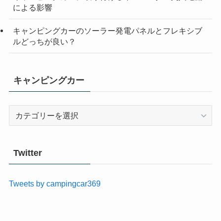
による影響
キャンピングカーのソーラー発電パネルとフレキシブ
ルどっちが良い？
キャンピングカー
キ
ャ
ン
ピ
Twitter
ン
グ
Tweets by campingcar369
カ
ー