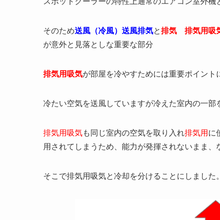
スポットクーラーの特性上通常のエアコン室外機
そのため
送風（冷風）送風排気
と
排気 排気用吸
が意外と見落としな重要な部分
排気用吸気
が部屋を冷やすためには重要ポイント
冷たい空気を送風していますが冷えた室内の一部
排気用吸気
も同じ室内の空気を取り入れ
排気用
に
用されてしまうため、能力が発揮されないまま、
そこで排気用吸気と冷却を分けることにしました