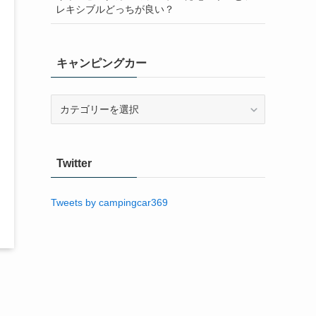
レキシブルどっちが良い？
キャンピングカー
キ
ャ
ン
ピ
Twitter
ン
グ
カ
Tweets by campingcar369
ー