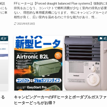
解説
FFヒーターは【Forced draught balanced Flue systems】強制的
うにも
排気をおこなう、コンパクトで燃料消費が少なく室内の排気が必要
冬に車
ない、理想的な車用暖房機になります。 特にキャンピングカーと
相性が良く、広い室内を温めるのに十分な能力があり、性...
2021年8月18日
暖房
暖
うる
キャンピングーカーのFFヒータとポーダブルガスファ
ヒーターどっちがお得？