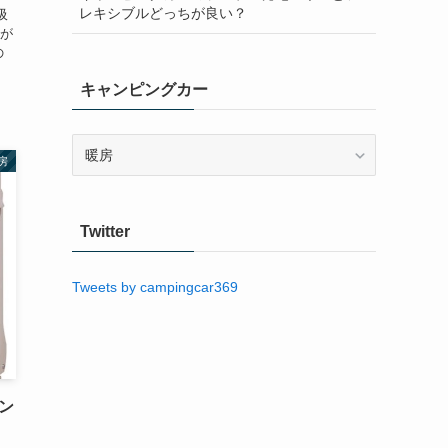
レキシブルどっちが良い？
に吸
が
の
キャンピングカー
キ
房
ャ
ン
ピ
Twitter
ン
グ
カ
Tweets by campingcar369
ー
ン