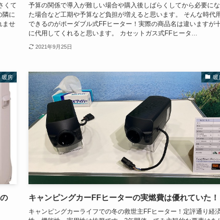
さくて
予算の関係で導入が難しい場合や購入後しばらくしてから必要にな
の隣に
た場合など工期や予算など負担が増えると思います。 そんな時代
れませ
できるのがポーダブル式FFヒーター！実際の商品名は違いますが
に代用してくれると思います。 カセットガス式FFヒータ...
2021年9月25日
暖房
暖
るの
キャンピングカーFFヒーターの実燃費は優れていた！
キャンピングカーライフでの冬の救世主FFヒーター！定評通り経