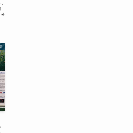
っ
用
十分
房
済