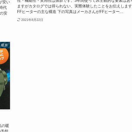
性・機能性・実用性は抜群です。3年間使ってみ主観的な要素はあ
が安い
ますがカタログでは得られない、実際体験したことをお伝えします
時代
FFヒーターの主な構造 下の写真はメーカさんがFFヒーター...
品の安
2021年8月22日
暖房
気の暖
の予想