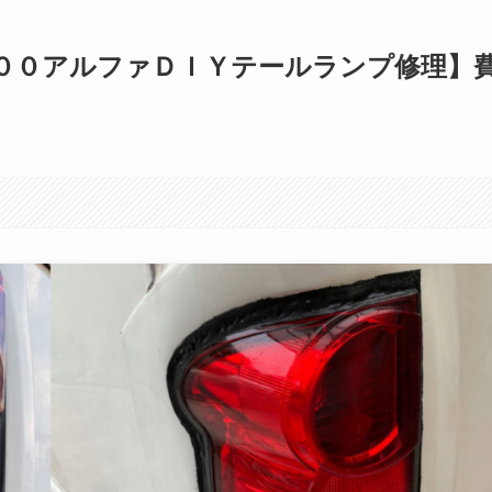
００アルファＤＩＹテールランプ修理】