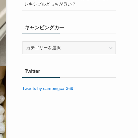
レキシブルどっちが良い？
キャンピングカー
キ
ャ
ン
ピ
Twitter
ン
グ
カ
Tweets by campingcar369
ー