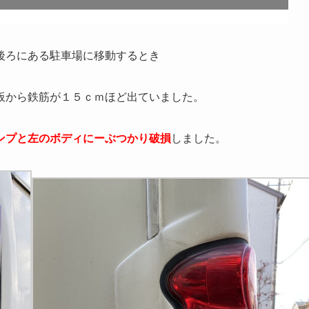
後ろにある駐車場に移動するとき
板から鉄筋が１５ｃｍほど出ていました。
ンプと左のボディにーぶつかり破損
しました。