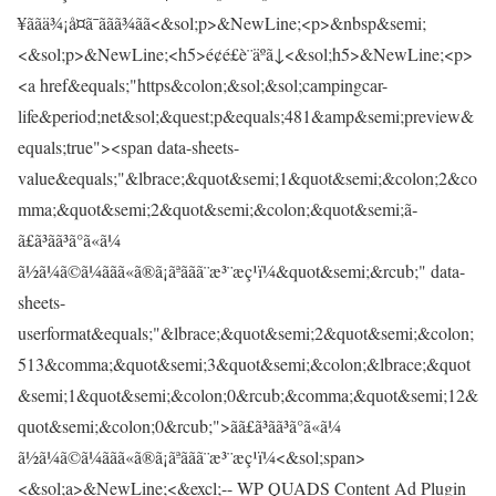
¥ããä¾¡å¤ã¯ããã¾ãã<&sol;p>&NewLine;<p>&nbsp&semi;
<&sol;p>&NewLine;<h5>é¢é£è¨äºã↓<&sol;h5>&NewLine;<p>
<a href&equals;"https&colon;&sol;&sol;campingcar-
life&period;net&sol;&quest;p&equals;481&amp&semi;preview&
equals;true"><span data-sheets-
value&equals;"&lbrace;&quot&semi;1&quot&semi;&colon;2&co
mma;&quot&semi;2&quot&semi;&colon;&quot&semi;ã­
ã£ã³ãã³ã°ã«ã¼
ã½ã¼ã©ã¼ããã«ã®ã¡ãªããã¨æ³¨æç¹ï¼&quot&semi;&rcub;" data-
sheets-
userformat&equals;"&lbrace;&quot&semi;2&quot&semi;&colon;
513&comma;&quot&semi;3&quot&semi;&colon;&lbrace;&quot
&semi;1&quot&semi;&colon;0&rcub;&comma;&quot&semi;12&
quot&semi;&colon;0&rcub;">ã­ã£ã³ãã³ã°ã«ã¼
ã½ã¼ã©ã¼ããã«ã®ã¡ãªããã¨æ³¨æç¹ï¼<&sol;span>
<&sol;a>&NewLine;<&excl;-- WP QUADS Content Ad Plugin