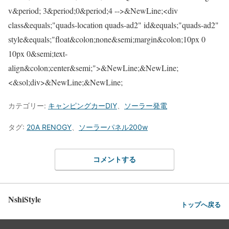
v&period; 3&period;0&period;4 -->&NewLine;<div
class&equals;"quads-location quads-ad2" id&equals;"quads-ad2"
style&equals;"float&colon;none&semi;margin&colon;10px 0
10px 0&semi;text-
align&colon;center&semi;">&NewLine;&NewLine;
<&sol;div>&NewLine;&NewLine;
カテゴリー:
キャンピングカーDIY
、
ソーラー発電
タグ:
20A RENOGY
、
ソーラーパネル200w
コメントする
NshiStyle
トップへ戻る